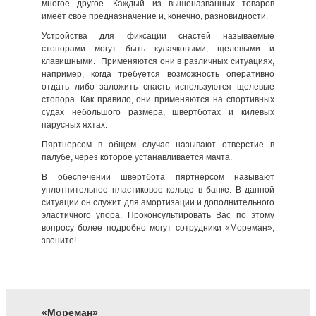
многое другое. Каждый из вышеназванных товаров
имеет своё предназначение и, конечно, разновидности.
Устройства для фиксации снастей называемые
стопорами могут быть кулачковыми, щелевыми и
клавишными. Применяются они в различных ситуациях,
например, когда требуется возможность оперативно
отдать либо заложить снасть используются щелевые
стопора. Как правило, они применяются на спортивных
судах небольшого размера, швертботах и килевых
парусных яхтах.
Пяртнерсом в общем случае называют отверстие в
палубе, через которое устанавливается мачта.
В обеспечении швертбота пяртнерсом называют
уплотнительное пластиковое кольцо в банке. В данной
ситуации он служит для амортизации и дополнительного
эластичного упора. Проконсультировать Вас по этому
вопросу более подробно могут сотрудники «Мореман»,
звоните!
«Мореман»