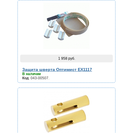
1 958 руб.
Защита шверта Оптимист EX1117
В наличии
Код
: 043-00507.