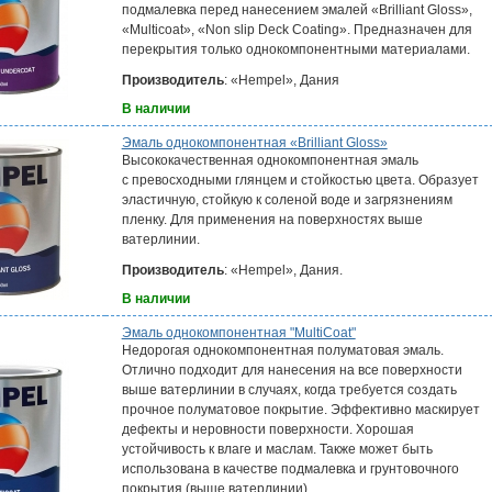
подмалевка перед нанесением эмалей «Brilliant Gloss»,
«Multicoat», «Non slip Deck Coating». Предназначен для
перекрытия только однокомпонентными материалами.
Производитель
: «Hempel», Дания
В наличии
Эмаль однокомпонентная «Brilliant Gloss»
Высококачественная однокомпонентная эмаль
с превосходными глянцем и стойкостью цвета. Образует
эластичную, стойкую к соленой воде и загрязнениям
пленку. Для применения на поверхностях выше
ватерлинии.
Производитель
: «Hempel», Дания.
В наличии
Эмаль однокомпонентная "MultiCoat"
Недорогая однокомпонентная полуматовая эмаль.
Отлично подходит для нанесения на все поверхности
выше ватерлинии в случаях, когда требуется создать
прочное полуматовое покрытие. Эффективно маскирует
дефекты и неровности поверхности. Хорошая
устойчивость к влаге и маслам. Также может быть
использована в качестве подмалевка и грунтовочного
покрытия (выше ватерлинии).