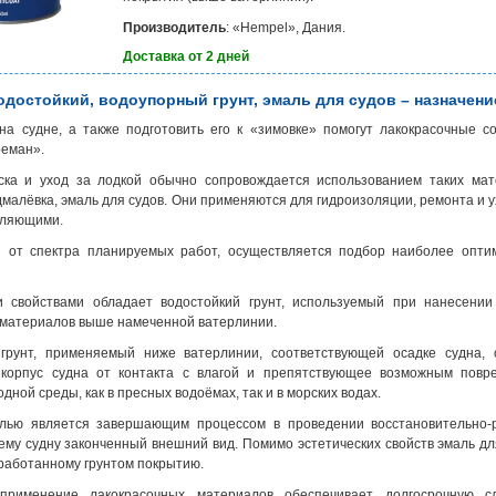
Производитель
: «Hempel», Дания.
Доставка от 2 дней
одостойкий, водоупорный грунт, эмаль для судов – назначени
на судне, а также подготовить его к «зимовке» помогут лакокрасочные с
реман».
ска и уход за лодкой обычно сопровождается использованием таких мат
дмалёвка, эмаль для судов. Они применяются для гидроизоляции, ремонта и 
авляющими.
и от спектра планируемых работ, осуществляется подбор наиболее оптим
 свойствами обладает водостойкий грунт, используемый при нанесении
материалов выше намеченной ватерлинии.
грунт, применяемый ниже ватерлинии, соответствующей осадке судна, 
корпус судна от контакта с влагой и препятствующее возможным повр
дной среды, как в пресных водоёмах, так и в морских водах.
лью является завершающим процессом в проведении восстановительно-
му судну законченный внешний вид. Помимо эстетических свойств эмаль дл
работанному грунтом покрытию.
 применение лакокрасочных материалов обеспечивает долгосрочную 