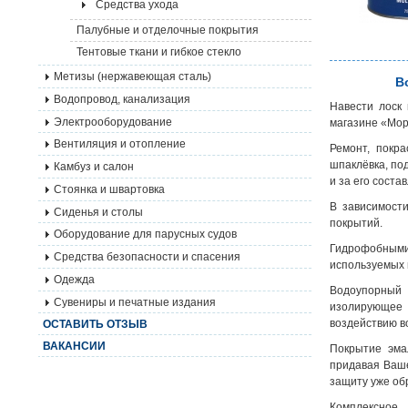
Средства ухода
Палубные и отделочные покрытия
Тентовые ткани и гибкое стекло
Метизы (нержавеющая сталь)
В
Водопровод, канализация
Навести лоск 
Электрооборудование
магазине «Мо
Вентиляция и отопление
Ремонт, покра
шпаклёвка, по
Камбуз и салон
и за его сост
Стоянка и швартовка
В зависимост
Сиденья и столы
покрытий.
Оборудование для парусных судов
Гидрофобными
Средства безопасности и спасения
используемых 
Одежда
Водоупорный 
Сувениры и печатные издания
изолирующее 
воздействию во
ОСТАВИТЬ ОТЗЫВ
ВАКАНСИИ
Покрытие эма
придавая Ваше
защиту уже об
Комплексное