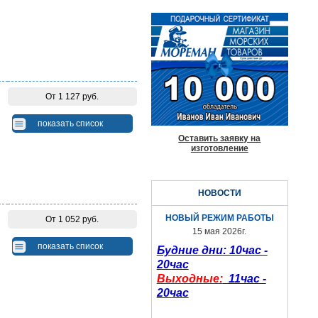
От 1 127 руб.
показать список
Оставить заявку на
изготовление
НОВОСТИ
НОВЫЙ РЕЖИМ РАБОТЫ
От 1 052 руб.
15 мая 2026г.
показать список
Будние дни: 10час -
20час
Выходные:
11час -
20час