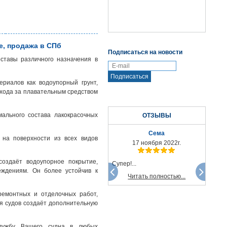
е, продажа в СПб
Подписаться на новости
оставы различного назначения в
ериалов как водоупорный грунт,
ухода за плавательным средством
ального состава лакокрасочных
ОТЗЫВЫ
Сема
 на поверхности из всех видов
17 ноября 2022г.
создаёт водоупорное покрытие,
Супер!...
еждениям. Он более устойчив к
Читать полностью...
ремонтных и отделочных работ,
я судов создаёт дополнительную
службу Вашего судна в любых