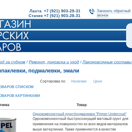
Лахта +7 (921) 903-29-31
Заказать обратный
звонок
Стачек +7 (921) 903-28-31
од за судном
/
Ремонт, покраска и уход
/
Лакокрасочные составы
шпаклевки, подмалевки, эмали
Сортировка по:
Наличию
Цене
ТОВАРОВ СПИСКОМ
ТОВАРОВ КАРТИНКАМИ
тинка
Товар
Однокомпонетный грунт/подмалевок "Primer Undercoat"
Однокомпонентный быстросохнущий матовый грунт для
применения на поверхностях из всех видов материалов
выше ватерлинии. Также применяется в качестве